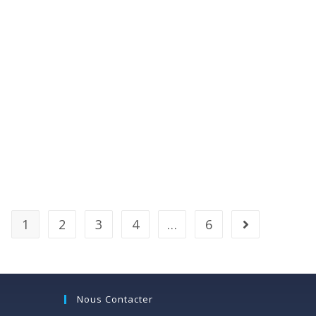
1
2
3
4
…
6
Nous Contacter